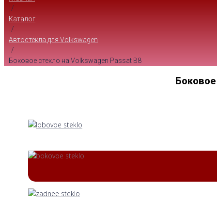
/
Каталог
/
Автостекла для Volkswagen
/
Боковое стекло на Volkswagen Passat B8
Боковое